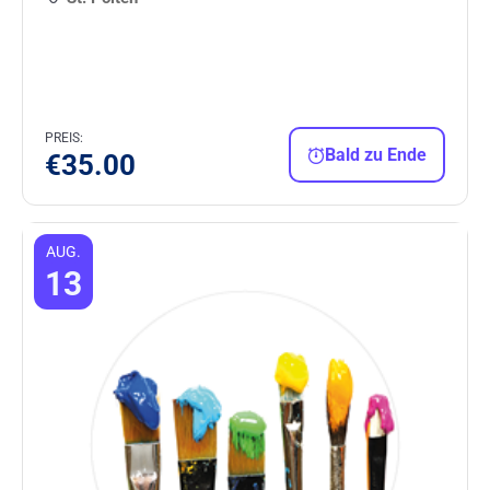
PREIS:
Bald zu Ende
€
35.00
AUG.
13