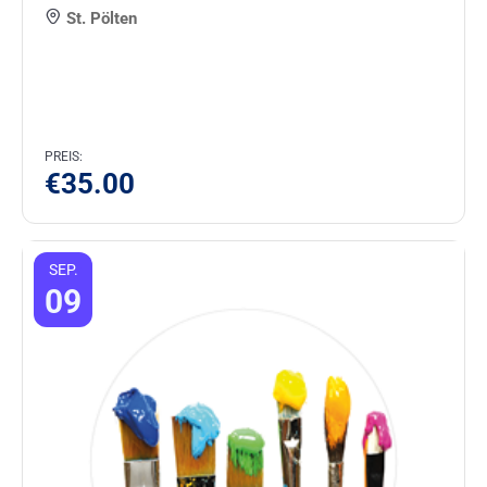
St. Pölten
PREIS:
€
35.00
SEP.
09