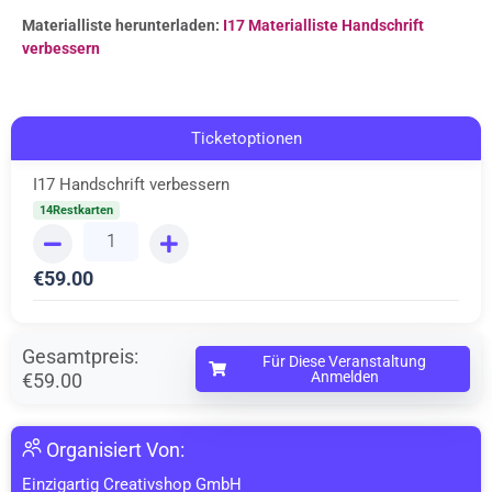
Materialliste herunterladen:
I17 Materialliste Handschrift
verbessern
Ticketoptionen
I17 Handschrift verbessern
14Restkarten
€
59.00
Gesamtpreis:
Für Diese Veranstaltung
Anmelden
€59.00
Organisiert Von:
Einzigartig Creativshop GmbH