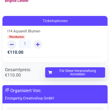
Brigitte Lehner
Ticketoptionen
I14 Aquarell Blumen
7Restkarten
€
110.00
Gesamtpreis:
Für Diese Veranstaltung
Anmelden
€110.00
Organisiert Von:
Einzigartig Creativshop GmbH