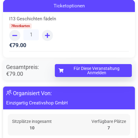
Ticketoptionen
I13 Geschichten fädeln
7Restkarten
€
79.00
Gesamtpreis:
Für Diese Veranstaltung
Anmelden
€79.00
Organisiert Von:
Einzigartig Creativshop GmbH
Sitzplätze insgesamt
Verfügbare Plätze
10
7