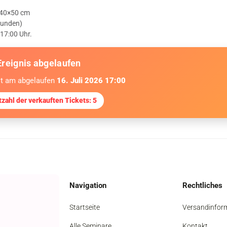
s 40×50 cm
tunden)
17:00 Uhr.
reignis abgelaufen
st am abgelaufen
16. Juli 2026 17:00
zahl der verkauften Tickets: 5
Navigation
Rechtliches
Startseite
Versandinfor
Alle Seminare
Kontakt