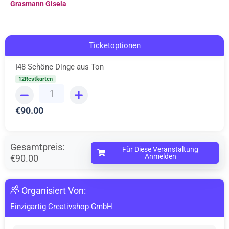
Grasmann Gisela
Ticketoptionen
I48 Schöne Dinge aus Ton
12Restkarten
€
90.00
Gesamtpreis:
Für Diese Veranstaltung
Anmelden
€90.00
Organisiert Von:
Einzigartig Creativshop GmbH