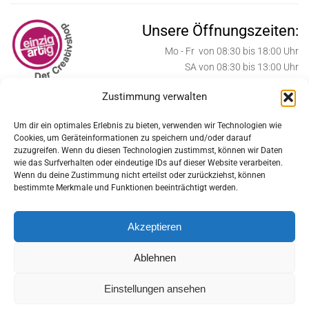
Unsere Öffnungszeiten:
Mo - Fr von 08:30 bis 18:00 Uhr
SA von 08:30 bis 13:00 Uhr
Zustimmung verwalten
ab Oktober bis Weihnachten:
SA von 08:30 bis 17:00 Uhr
Um dir ein optimales Erlebnis zu bieten, verwenden wir Technologien wie
Cookies, um Geräteinformationen zu speichern und/oder darauf
Weihnachtssamstage:
zuzugreifen. Wenn du diesen Technologien zustimmst, können wir Daten
SA von 08:30 bis 18:00 Uhr
wie das Surfverhalten oder eindeutige IDs auf dieser Website verarbeiten.
Wenn du deine Zustimmung nicht erteilst oder zurückziehst, können
Feiertage geschlossen:
bestimmte Merkmale und Funktionen beeinträchtigt werden.
MI 24.12., DO 25.12., FR 26.12., MI 31.12.2025
Akzeptieren
DO 1.1, DI 6.1.2026
Ablehnen
MO 6.4., FR 1.5., DO 14.5.,
Einstellungen ansehen
MO 25.5., DO 4.6.., SA 15.8.2026,