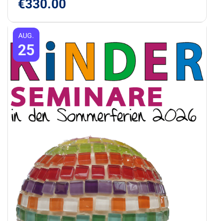
€
330.00
AUG.
25