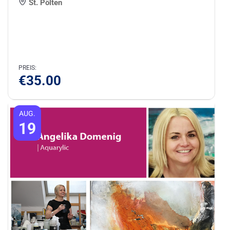
St. Pölten
PREIS:
€
35.00
AUG.
19