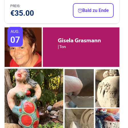
PREIS:
Bald zu Ende
€
35.00
AUG.
07