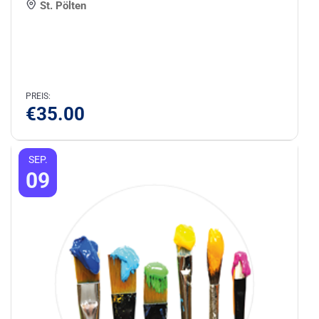
St. Pölten
PREIS:
€
35.00
SEP.
09