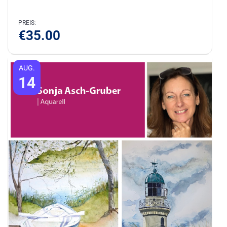
PREIS:
€
35.00
AUG.
14